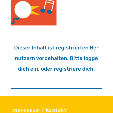
Die­ser In­halt ist re­gis­trier­ten Be­
nut­zern vor­be­hal­ten. Bitte logge
dich ein, oder re­gis­trie­re dich.
Im­pres­sum
/
Kon­takt