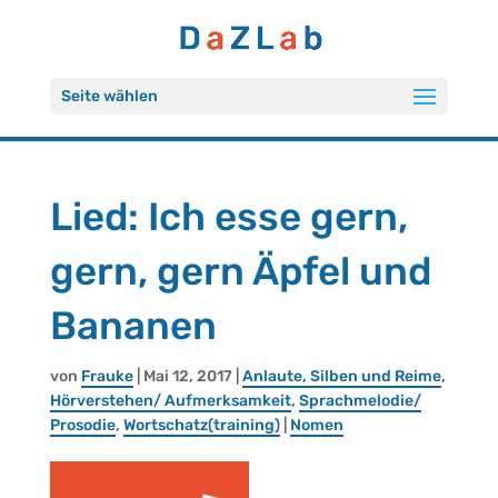
Seite wählen
Lied: Ich esse gern,
gern, gern Äpfel und
Ba­na­nen
von
Frau­ke
| Mai 12, 2017 |
An­lau­te, Sil­ben und Reime
,
Hör­ver­ste­hen/ Auf­merk­sam­keit
,
Sprach­me­lo­die/
Pro­so­die
,
Wort­schatz(trai­ning)
|
Nomen