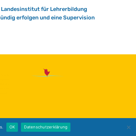
an­des­in­sti­tut für Leh­rer­bil­dung
­dig er­fol­gen und eine Su­per­vi­si­on
s.
OK
Datenschutzerklärung