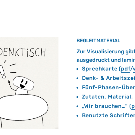
BEGLEITMATERIAL
Zur Vi­sua­li­sie­rung gib
aus­ge­druckt und la­mi­
Sprechkarte (
pdf
/
Denk- & Arbeitszei
Fünf-Phasen-Übers
Zutaten, Material,
„Wir brauchen…“ (
p
Benutzte Schriften