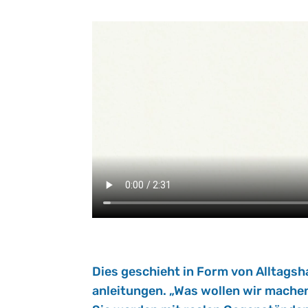
Dies ge­schieht in Form von All­tags­ha
an­lei­tun­gen. „Was wol­len wir ma­c