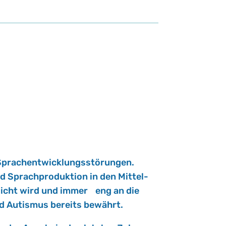
 Sprach­ent­wick­lungs­stö­run­gen.
d Sprach­pro­duk­ti­on in den Mit­tel­
ög­licht wird und immer eng an die
Au­tis­mus be­reits be­währt.