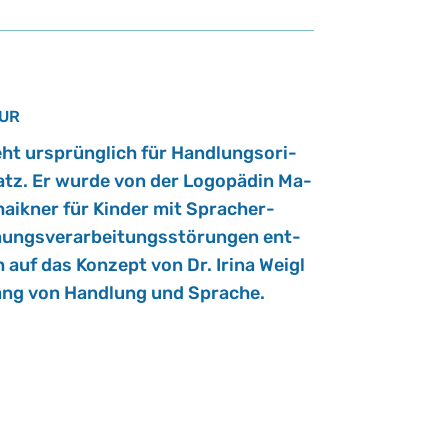
TUR
ht ur­sprüng­lich für Hand­lungs­ori­
n­satz. Er wurde von der Lo­go­pä­din Ma­
haik­ner für Kin­der mit Sprach­er­
gs­ver­ar­bei­tungs­stö­run­g­en ent­
h auf das Kon­zept von Dr. Irina Weigl
ng von Hand­lung und Spra­che.