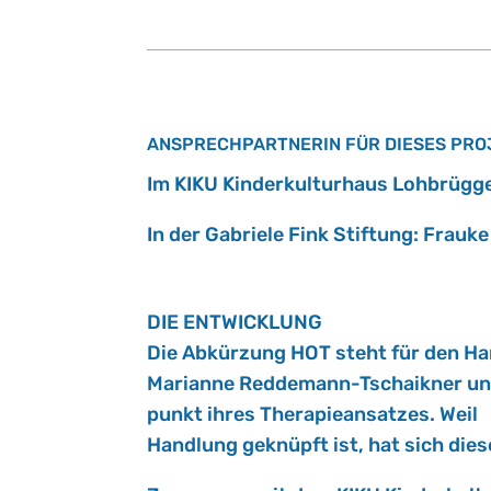
ANSPRECHPARTNERIN FÜR DIESES PRO
Im KIKU Kin­der­kul­tur­haus Loh­brüg­
In der Ga­brie­le Fink Stif­tung: Frau­k
DIE ENT­WICK­LUNG
Die Ab­kür­zung HOT steht für den Hand­
Ma­ri­an­ne Red­de­mann-Tschaik­ner und
punkt ihres The­ra­pie­an­sat­zes. We
Hand­lung ge­knüpft ist, hat sich die