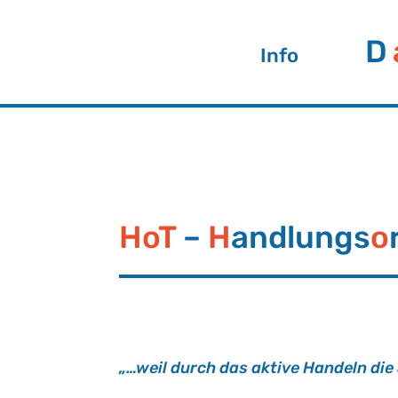
D
Info
HoT
–
H
andlungs
o
„…weil durch das ak­ti­ve Han­deln die S