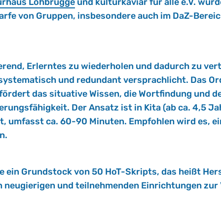
tur­haus Loh­brüg­ge
und kul­tur­ka­vi­ar für alle e.V. wur
­dar­fe von Grup­pen, ins­be­son­de­re auch im DaZ-Be­rei
e­rend, Er­lern­tes zu wie­der­ho­len und da­durch zu ver­t
s­te­ma­tisch und red­un­dant ver­sprach­licht. Das Ord­n
­te för­dert das si­tua­ti­ve Wis­sen, die Wort­fin­dung 
lie­rungs­fä­hig­keit. Der An­satz ist in Kita (ab ca. 4,5
t, um­fasst ca. 60-90 Mi­nu­ten. Emp­foh­len wird es, ei
en.
 ein Grund­stock von 50 HoT-Skripts, das heißt Her­ste
n neu­gie­ri­gen und teil­neh­men­den Ein­rich­tun­gen zur