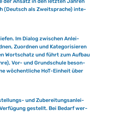
de der An­satz in den letz­ten Jah­ren
ch (Deutsch als Zweit­spra­che) in­te­
ie­fen. Im Dia­log zwi­schen An­lei­
en, Zu­ord­nen und Ka­te­go­ri­sie­ren
und den Wort­schatz und führt zum Auf­bau
 Jahre), Vor- und Grund­schu­le be­son­
ne wö­chent­li­che HoT-Ein­heit über
l­lungs- und Zu­be­rei­tungs­an­lei­
 Ver­fü­gung ge­stellt. Bei Be­darf wer­