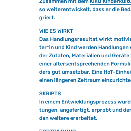
Zu­sam­men mit dem
KIKU Kin­der­kul­
so wei­ter­ent­wi­ckelt, dass er die Be
griert.
WIE ES WIRKT
Das Hand­lungs­re­sul­tat wirkt mo­ti­vi
ter*in und Kind wer­den Hand­lun­gen sy
der Zu­ta­ten, Ma­te­ria­li­en und Ge­rä
einer al­ter­s­ent­spre­chen­den For­mu­
ders gut um­setz­bar. Eine HoT-Ein­hei
einen län­ge­ren Zeit­raum ein­zu­rich­t
SKRIPTS
In einem Ent­wick­lungs­pro­zess wurde
tun­gen, an­ge­fer­tigt, er­probt und de
den wei­te­re er­ar­bei­tet.