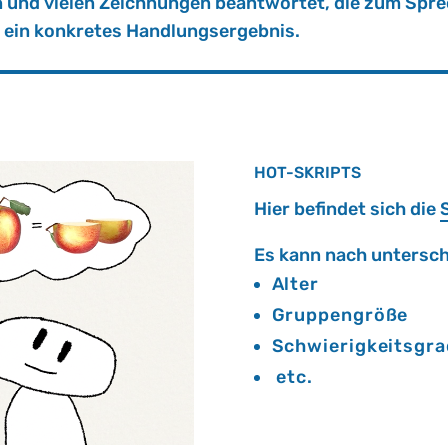
n und vie­len Zeich­nun­gen be­ant­wor­tet, die zum Spre
ein kon­kre­tes Hand­lungs­er­geb­nis.
HOT-SKRIPTS
Hier be­fin­det sich die
S
Es kann nach un­ter­schied
Alter
Gruppengröße
Schwierigkeitsgra
etc.