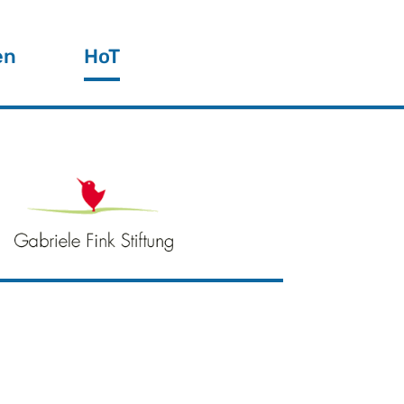
en
HoT
g