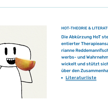
HOT-THEORIE & LITERA
Die Ab­kür­zung HoT ste
en­tier­ter The­ra­pie­a
ri­an­ne Red­de­mannT­sc
werbs- und Wahr­neh­mun
wi­ckelt und stützt sic
über den Zu­sam­men­ha
Literaturliste