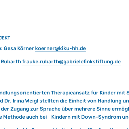
JEKT
ge: Gesa Kör­ner
ko­er­ner@​kiku-​hh.​de
e Ru­barth
frau­ke.​rubarth@​gab​riel​efin​ksti​ftun​g.​de
lungs­ori­en­tier­ten The­ra­pie­an­satz für Kin­der mit
 Dr. Irina Weigl stell­ten die Ein­heit von Hand­lung un
il der Zu­gang zur Spra­che über meh­re­re Sinne er­m
se Me­tho­de auch bei Kin­dern mit Down-Syn­drom und 