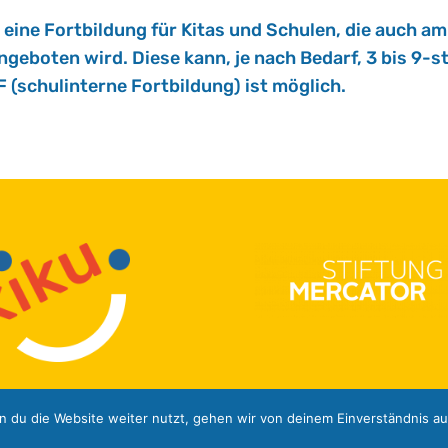
lt eine Fort­bil­dung für Kitas und Schu­len, die auch am L
ge­bo­ten wird. Diese kann, je nach Be­darf, 3 bis 9-stün
F (schul­in­ter­ne Fort­bil­dung) ist mög­lich.
 du die Website weiter nutzt, gehen wir von deinem Einverständnis au