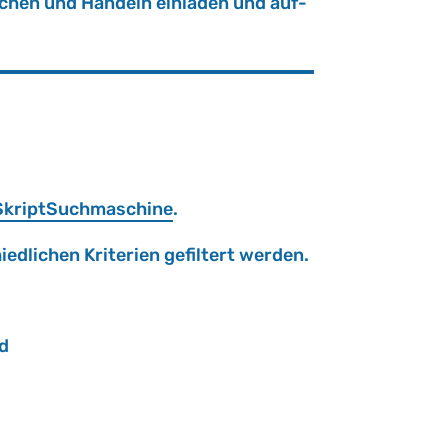
­chen und Han­deln ein­la­den und auf­
kript­Such­ma­schi­ne
.
­li­chen Kri­te­ri­en ge­fil­tert wer­den.
d