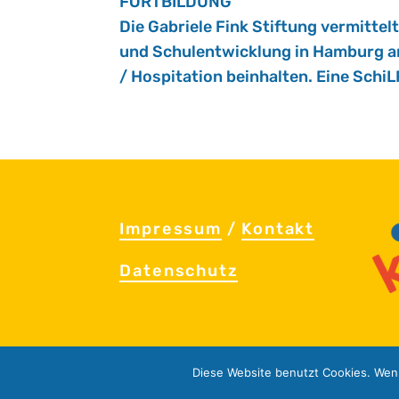
FORT­BIL­DUNG
Die Ga­brie­le Fink Stif­tung ver­mit­te
und Schul­ent­wick­lung in Ham­burg an­
/ Hos­pi­ta­ti­on be­inhal­ten. Eine SchiL
Im­pres­sum
/
Kon­takt
Da­ten­schutz
Diese Website benutzt Cookies. Wenn