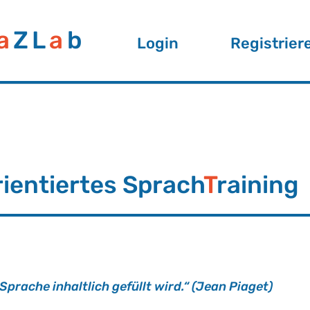
a
ZL
a
b
Login
Registrier
ri­en­tier­tes Sprach
T
rai­nin
pra­che in­halt­lich ge­füllt wird.“ (Jean Pia­get)