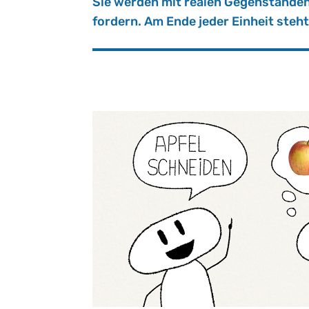
Sie wer­den mit rea­len Ge­gen­stän­de
for­dern. Am Ende jeder Ein­heit steht 