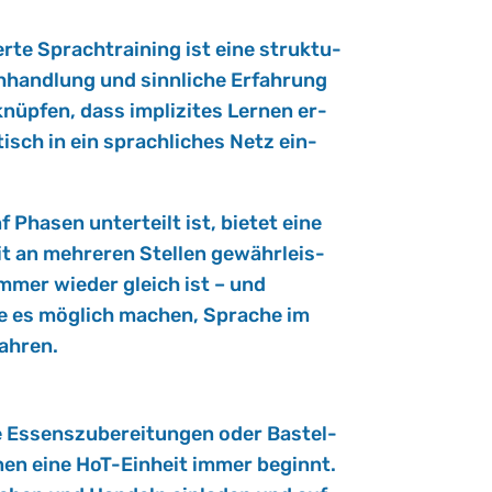
r­te Sprach­trai­ning ist eine struk­tu­
h­hand­lung und sinn­li­che Er­fah­rung
knüp­fen, dass im­pli­zi­tes Ler­nen er­
­tisch in ein sprach­li­ches Netz ein­
f Pha­sen un­ter­teilt ist, bie­tet eine
it an meh­re­ren Stel­len ge­währ­leis­
immer wie­der gleich ist – und
ie es mög­lich ma­chen, Spra­che im
ah­ren.
Es­sens­zu­be­rei­tun­gen oder Bas­tel­
enen eine HoT-Ein­heit immer be­ginnt.