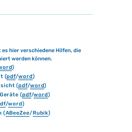
t es hier ver­schie­de­ne Hil­fen, die
niert wer­den kön­nen.
word
)
t (
pdf
/
word
)
icht (
pdf
/
word
)
 Geräte (
pdf
/
word
)
df
/
word
)
 (
ABeeZee
/
Rubik
)