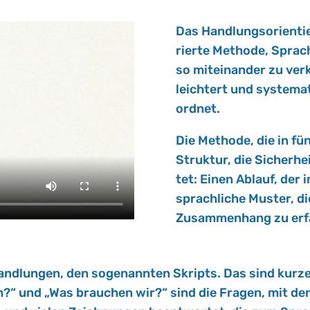
Das Hand­lungs­ori­en­tie
rier­te Me­tho­de, Sprac
so mit­ein­an­der zu ver­
leich­tert und sys­te­ma
ord­net.
Die Me­tho­de, die in fün
Struk­tur, die Si­cher­he
tet: Einen Ab­lauf, der 
sprach­li­che Mus­ter, d
Zu­sam­men­hang zu er­f
nd­lun­gen, den so­ge­nann­ten Skripts. Das sind kurze 
hen?“ und „Was brau­chen wir?“ sind die Fra­gen, mit d