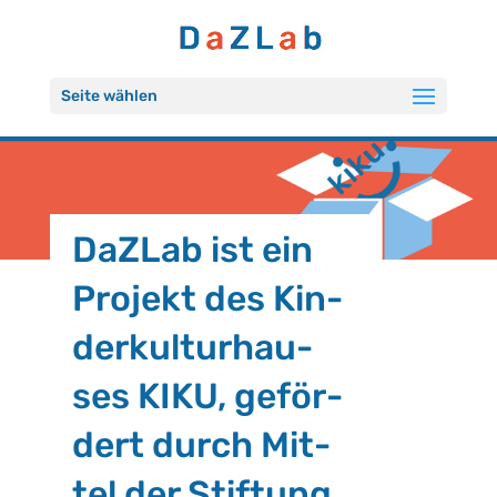
Seite wählen
DaZ­Lab ist ein
Pro­jekt des Kin­
der­kul­tur­hau­
ses KIKU,
ge­för­
dert durch Mit­
tel der Stif­tung