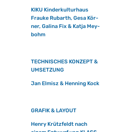
KIKU Kin­der­kul­tur­haus
Frau­ke Ru­barth, Gesa Kör­
ner, Ga­li­na Fix & Katja Mey­
bohm
TECH­NI­SCHES KON­ZEPT &
UM­SET­ZUNG
Jan El­misz & Hen­ning Kock
GRA­FIK & LAY­OUT
Henry Krütz­feldt nach