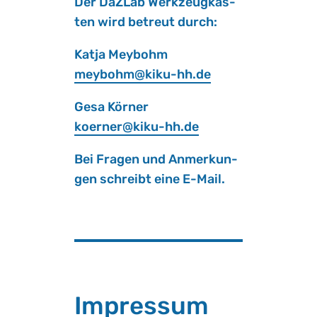
Der DaZ­Lab Werk­zeug­kas­
ten wird be­treut durch:
Katja Mey­bohm
mey­bohm@​kiku-​hh.​de
Gesa Kör­ner
ko­er­ner@​kiku-​hh.​de
Bei Fra­gen und An­mer­kun­
gen schreibt eine E-Mail.
Im­pres­sum