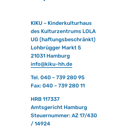
KIKU – Kin­der­kul­tur­haus
des Kul­tur­zen­trums LOLA
UG (haf­tungs­be­schränkt)
Loh­brüg­ger Markt 5
21031 Ham­burg
info@​kiku-​hh.​de
Tel. 040 – 739 280 95
Fax: 040 – 739 280 11
HRB 117337
Amts­ge­richt Ham­burg
Steu­er­num­mer: AZ 17/430
/ 14924