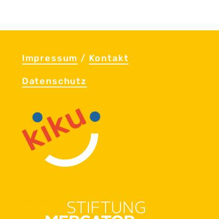
Im­pres­sum
/
Kon­takt
Da­ten­schutz