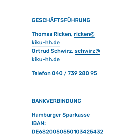
GE­SCHÄFTS­FÜH­RUNG
Tho­mas Ri­cken,
ri­cken@​
kiku-​hh.​de
Or­trud Schwirz,
schwirz@​
kiku-​hh.​de
Te­le­fon 040 / 739 280 95
BANK­VER­BIN­DUNG
Ham­bur­ger Spar­kas­se
IBAN:
DE6820050550103425432