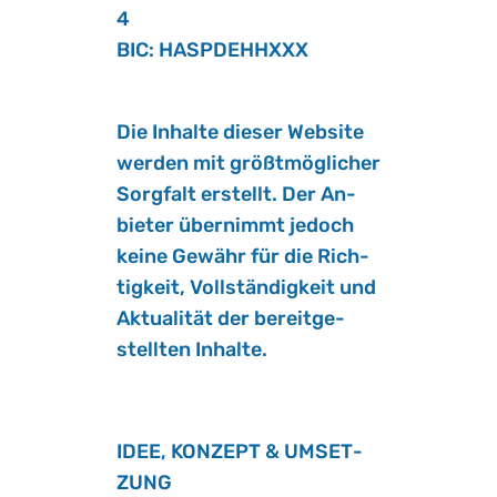
4
BIC: HASPDEH­HXXX
Die In­hal­te die­ser Web­site
wer­den mit größt­mög­li­cher
Sorg­falt er­stellt. Der An­
bie­ter über­nimmt je­doch
keine Ge­währ für die Rich­
tig­keit, Voll­stän­dig­keit und
Ak­tua­li­tät der be­reit­ge­
stell­ten In­hal­te.
IDEE, KON­ZEPT & UM­SET­
ZUNG