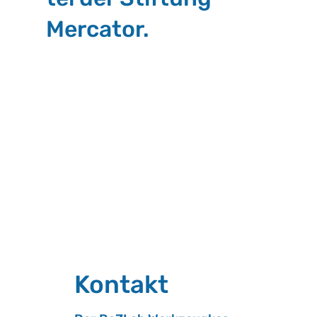
Mer­ca­tor.
Kon­takt