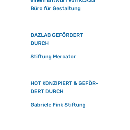
einem Ent­wurf von KLASS
Büro für Ge­stal­tung
DAZ­LAB GE­FÖR­DERT
DURCH
Stif­tung Mer­ca­tor
HOT KON­ZI­PIERT & GE­FÖR­
DERT DURCH
Ga­brie­le Fink Stif­tung