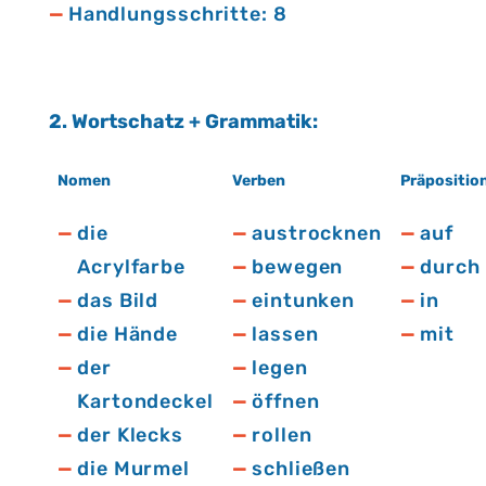
Handlungsschritte: 8
2. Wort­schatz + Gram­ma­tik:
Nomen
Verben
Präpositio
die
austrocknen
auf
Acrylfarbe
bewegen
durch
das Bild
eintunken
in
die Hände
lassen
mit
der
legen
Kartondeckel
öffnen
der Klecks
rollen
die Murmel
schließen