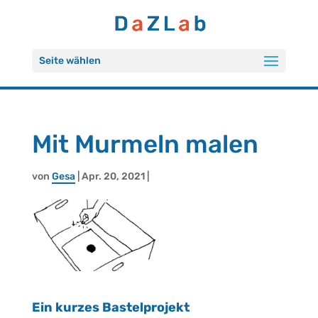
Seite wählen
Mit Mur­meln malen
von
Gesa
| Apr. 20, 2021 |
Ein kur­zes Bas­tel­pro­jekt