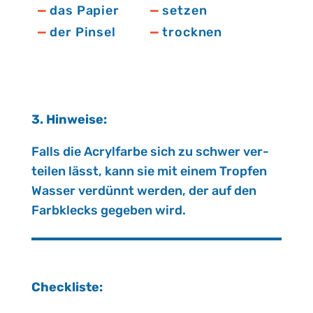
das Papier
setzen
der Pinsel
trocknen
3. Hin­wei­se:
Falls die Acryl­far­be sich zu schwer ver­
tei­len lässt, kann sie mit einem Trop­fen
Was­ser ver­dünnt wer­den, der auf den
Farb­klecks ge­ge­ben wird.
Check­lis­te: