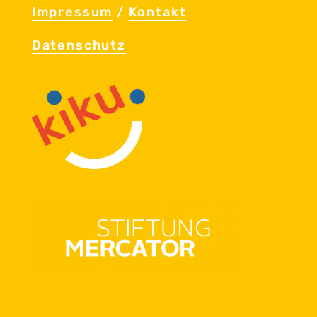
Im­pres­sum
/
Kon­takt
Da­ten­schutz