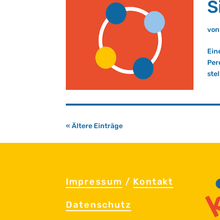
S
vo
Ein
Per
ste
« Ältere Einträge
Im­pres­sum
/
Kon­takt
Da­ten­schutz