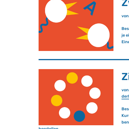
Z
vo
Bes
je 
Ein
Z
vo
der­
Bes
Kur
ben
herstellen...