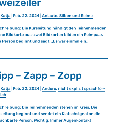
weizeiler
n
Katja
|
Feb. 22, 2024
|
An­lau­te, Sil­ben und Reime
chreibung: Die Kursleitung händigt den Teilnehmenden
eine Bildkarte aus; zwei Bildkarten bilden ein Reimpaar.
e Person beginnt und sagt: „Es war einmal ein...
ipp – Zapp – Zopp
n
Katja
|
Feb. 22, 2024
|
An­de­re
,
nicht ex­pli­zit sprach­för­
lich
chreibung: Die Teilnehmenden stehen im Kreis. Die
sleitung beginnt und sendet ein Klatschsignal an die
achbarte Person. Wichtig: Immer Augenkontakt