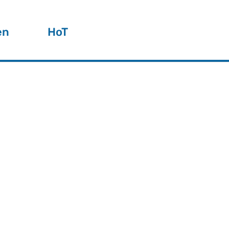
en
HoT