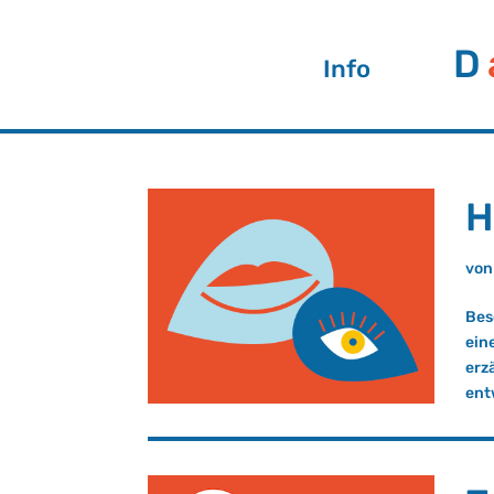
D
Info
H
vo
Bes
ein
erz
ent