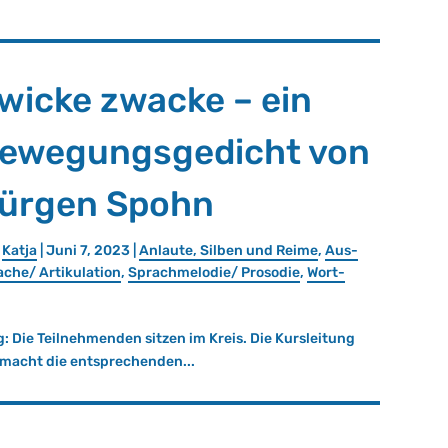
wicke zwacke – ein
ewegungsgedicht von
ürgen Spohn
n
Katja
|
Juni 7, 2023
|
An­lau­te, Sil­ben und Reime
,
Aus­
­che/ Ar­ti­ku­la­ti­on
,
Sprach­me­lo­die/ Pro­so­die
,
Wort­
 Die Teilnehmenden sitzen im Kreis. Die Kursleitung
 macht die entsprechenden...