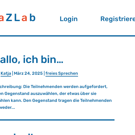
a
ZL
a
b
Login
Registrier
allo, ich bin…
n
Katja
|
März 24, 2025
|
frei­es Spre­chen
chreibung: Die Teilnehmenden werden aufgefordert,
en Gegenstand auszuwählen, der etwas über sie
ählen kann. Den Gegenstand tragen die Teilnehmenden
weder...