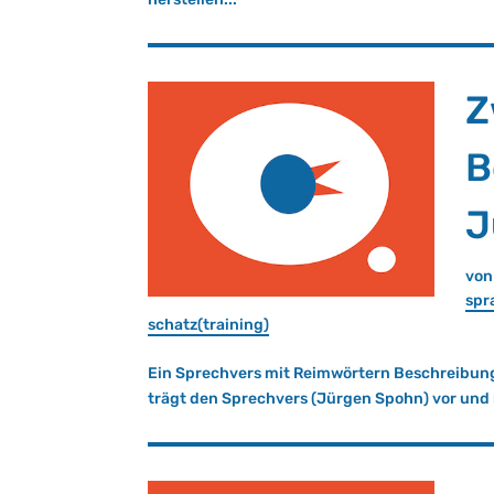
Z
B
J
vo
spra
schatz(trai­ning)
Ein Sprechvers mit Reimwörtern Beschreibung:
trägt den Sprechvers (Jürgen Spohn) vor und