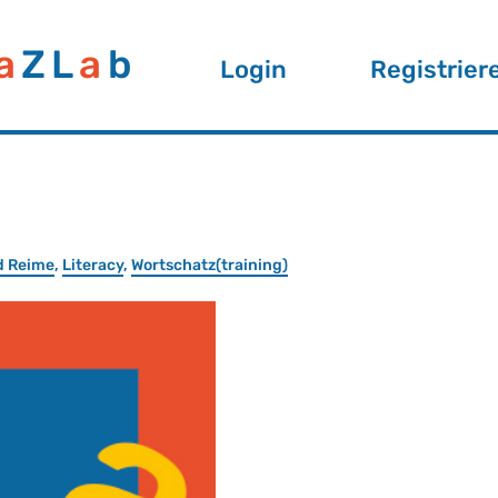
a
ZL
a
b
Login
Registrier
nd Reime
,
Li­ter­a­cy
,
Wort­schatz(trai­ning)