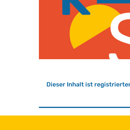
Die­ser In­halt ist re­gis­trier­