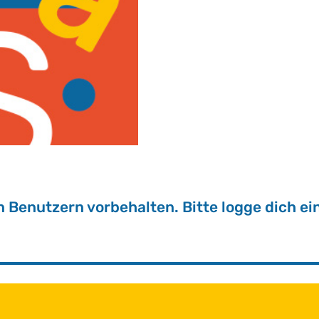
ten Be­nut­zern vor­be­hal­ten. Bitte logge dich ein