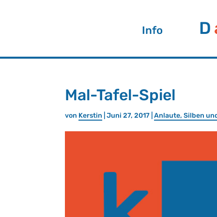
D
Info
Mal-Ta­fel-Spiel
von
Kers­tin
| Juni 27, 2017 |
An­lau­te, Sil­ben u