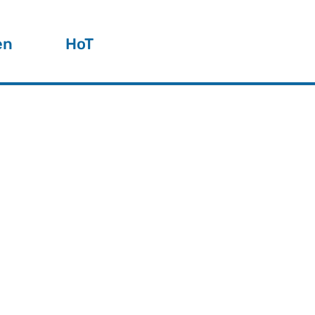
en
HoT