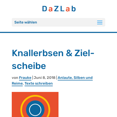
Seite wählen
Knal­lerbsen & Ziel­
schei­be
von
Frau­ke
| Juni 8, 2018 |
An­lau­te, Sil­ben und
Reime
,
Texte schrei­ben