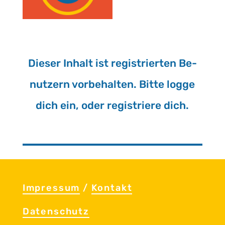
Die­ser In­halt ist re­gis­trier­ten Be­
nut­zern vor­be­hal­ten. Bitte logge
dich ein, oder re­gis­trie­re dich.
Im­pres­sum
/
Kon­takt
Da­ten­schutz