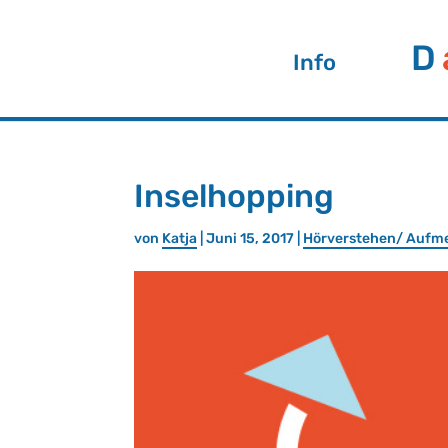
D
Info
In­selhop­ping
von
Katja
| Juni 15, 2017 |
Hör­ver­ste­hen/ Auf­m