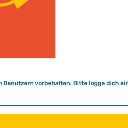
ten Be­nut­zern vor­be­hal­ten. Bitte logge dich ein