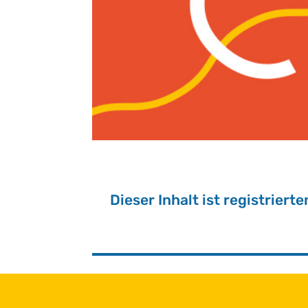
Die­ser In­halt ist re­gis­trier­