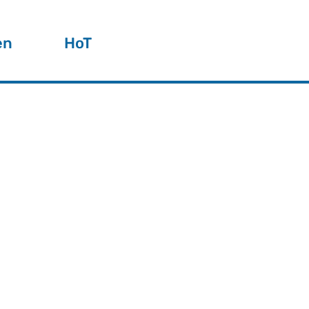
en
HoT