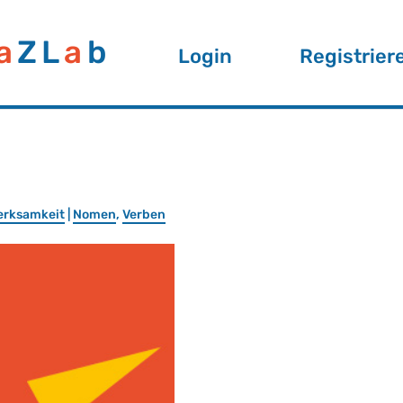
a
ZL
a
b
Login
Registrier
erk­sam­keit
|
Nomen
,
Ver­ben