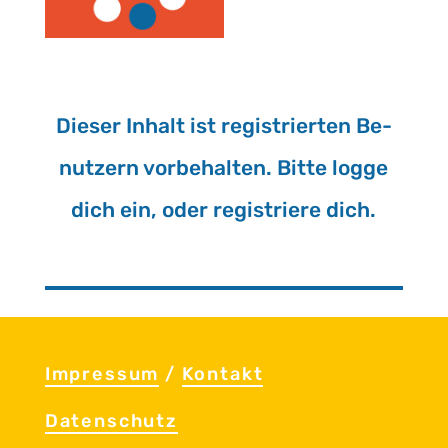
Die­ser In­halt ist re­gis­trier­ten Be­
nut­zern vor­be­hal­ten. Bitte logge
dich ein, oder re­gis­trie­re dich.
Im­pres­sum
/
Kon­takt
Da­ten­schutz