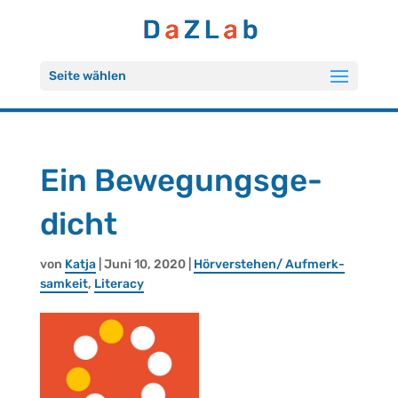
Seite wählen
Ein Be­we­gungs­ge­
dicht
von
Katja
| Juni 10, 2020 |
Hör­ver­ste­hen/ Auf­merk­
sam­keit
,
Li­ter­a­cy