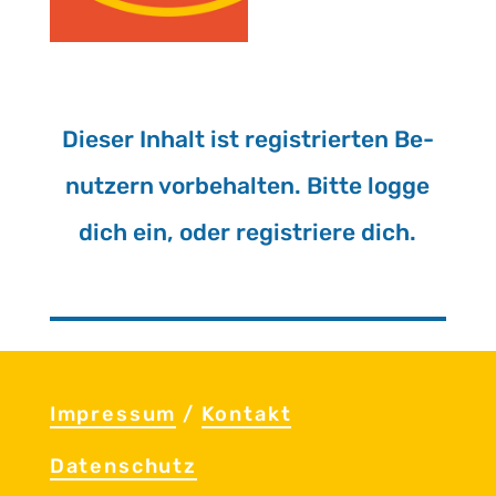
Die­ser In­halt ist re­gis­trier­ten Be­
nut­zern vor­be­hal­ten. Bitte logge
dich ein, oder re­gis­trie­re dich.
Im­pres­sum
/
Kon­takt
Da­ten­schutz