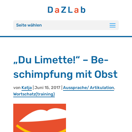
Seite wählen
„Du Li­met­te!“ – Be­
schimp­fung mit Obst
von
Katja
| Juni 15, 2017 |
Aus­spra­che/ Ar­ti­ku­la­ti­on
,
Wort­schatz(trai­ning)