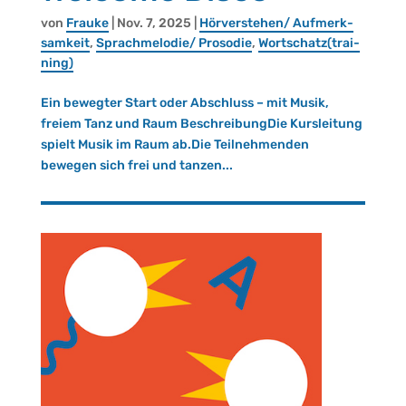
von
Frau­ke
|
Nov. 7, 2025
|
Hör­ver­ste­hen/ Auf­merk­
sam­keit
,
Sprach­me­lo­die/ Pro­so­die
,
Wort­schatz(trai­
ning)
Ein bewegter Start oder Abschluss – mit Musik,
freiem Tanz und Raum BeschreibungDie Kursleitung
spielt Musik im Raum ab.Die Teilnehmenden
bewegen sich frei und tanzen...