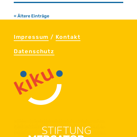
« Ältere Einträge
Im­pres­sum
/
Kon­takt
Da­ten­schutz