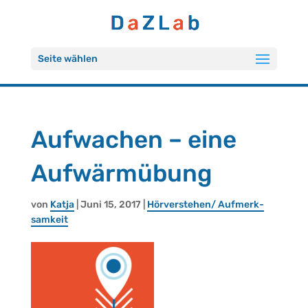
Seite wählen
Auf­wa­chen – eine
Auf­wärm­übung
von
Katja
| Juni 15, 2017 |
Hör­ver­ste­hen/ Auf­merk­
sam­keit