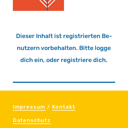
Die­ser In­halt ist re­gis­trier­ten Be­
nut­zern vor­be­hal­ten. Bitte logge
dich ein, oder re­gis­trie­re dich.
Im­pres­sum
/
Kon­takt
Da­ten­schutz