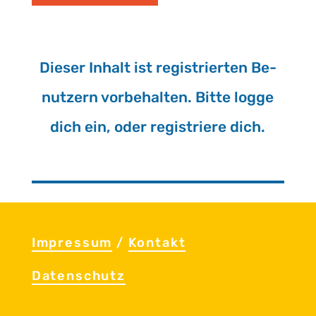
Die­ser In­halt ist re­gis­trier­ten Be­
nut­zern vor­be­hal­ten. Bitte logge
dich ein, oder re­gis­trie­re dich.
Im­pres­sum
/
Kon­takt
Da­ten­schutz