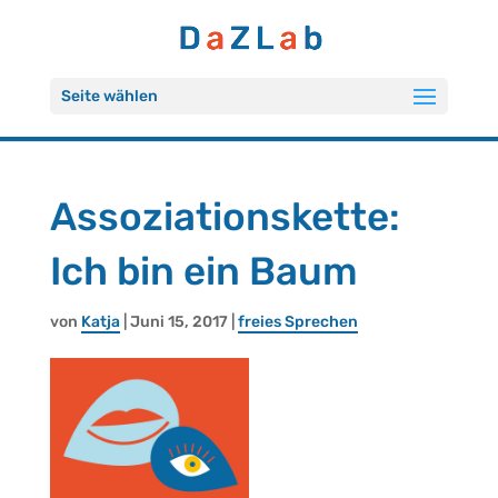
Seite wählen
As­so­zia­ti­ons­ket­te:
Ich bin ein Baum
von
Katja
| Juni 15, 2017 |
frei­es Spre­chen