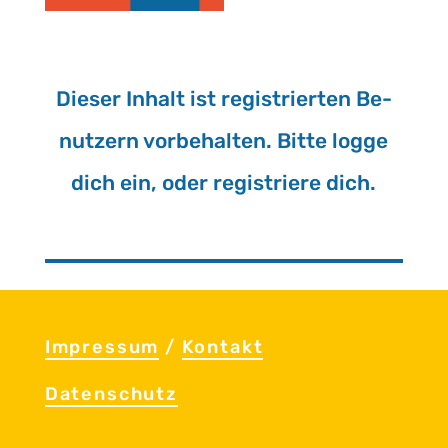
Die­ser In­halt ist re­gis­trier­ten Be­
nut­zern vor­be­hal­ten. Bitte logge
dich ein, oder re­gis­trie­re dich.
Im­pres­sum
/
Kon­takt
Da­ten­schutz