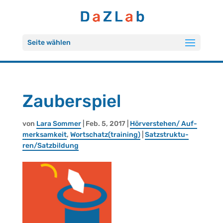
Seite wählen
Zau­ber­spiel
von
Lara Som­mer
| Feb. 5, 2017 |
Hör­ver­ste­hen/ Auf­
merk­sam­keit
,
Wort­schatz(trai­ning)
|
Satz­struk­tu­
ren/Satz­bil­dung