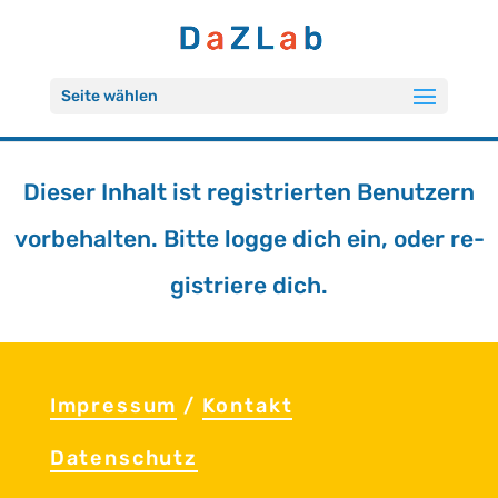
Seite wählen
Die­ser In­halt ist re­gis­trier­ten Be­nut­zern
vor­be­hal­ten. Bitte logge dich ein, oder re­
gis­trie­re dich.
Im­pres­sum
/
Kon­takt
Da­ten­schutz