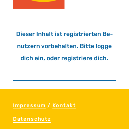
Die­ser In­halt ist re­gis­trier­ten Be­
nut­zern vor­be­hal­ten. Bitte logge
dich ein, oder re­gis­trie­re dich.
Im­pres­sum
/
Kon­takt
Da­ten­schutz