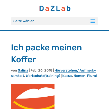
Seite wählen
Ich packe mei­nen
Kof­fer
von
Ga­li­na
| Feb. 26, 2018 |
Hör­ver­ste­hen/ Auf­merk­
sam­keit
,
Wort­schatz(trai­ning)
|
Kasus
,
Nomen
,
Plu­ral