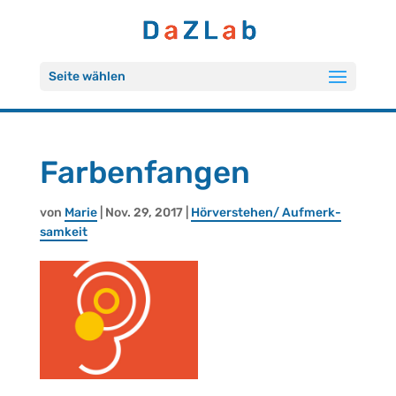
Seite wählen
Far­ben­fan­gen
von
Marie
| Nov. 29, 2017 |
Hör­ver­ste­hen/ Auf­merk­
sam­keit