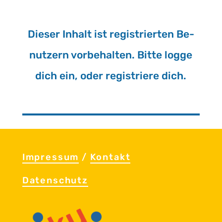
Die­ser In­halt ist re­gis­trier­ten Be­
nut­zern vor­be­hal­ten. Bitte logge
dich ein, oder re­gis­trie­re dich.
Im­pres­sum
/
Kon­takt
Da­ten­schutz