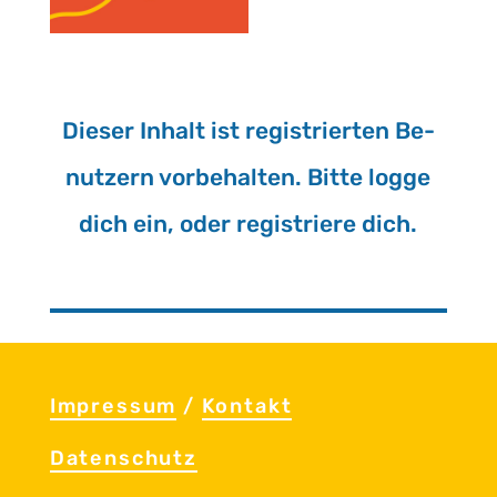
Die­ser In­halt ist re­gis­trier­ten Be­
nut­zern vor­be­hal­ten. Bitte logge
dich ein, oder re­gis­trie­re dich.
Im­pres­sum
/
Kon­takt
Da­ten­schutz