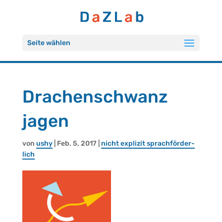
Seite wählen
Dra­chen­schwanz
jagen
von
ushy
| Feb. 5, 2017 |
nicht ex­pli­zit sprach­för­der­
lich