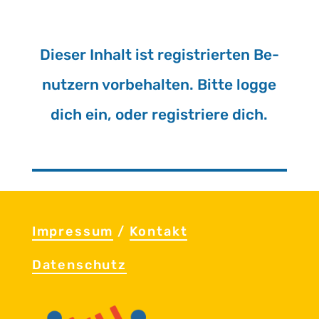
Die­ser In­halt ist re­gis­trier­ten Be­
nut­zern vor­be­hal­ten. Bitte logge
dich ein, oder re­gis­trie­re dich.
Im­pres­sum
/
Kon­takt
Da­ten­schutz