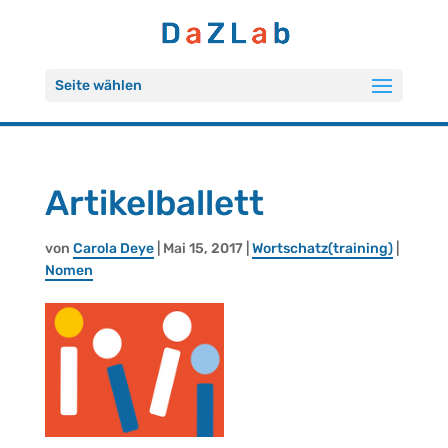
Seite wählen
Ar­ti­kel­bal­lett
von
Ca­ro­la Deye
| Mai 15, 2017 |
Wort­schatz(trai­ning)
|
Nomen